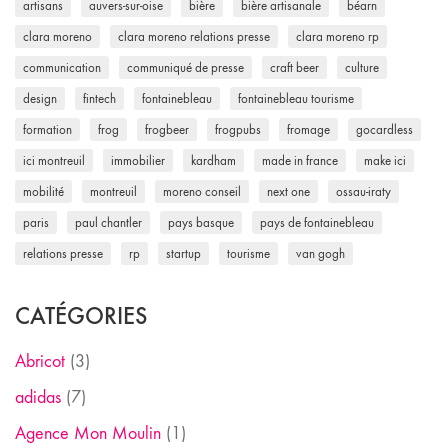
artisans
auvers-sur-oise
bière
bière artisanale
béarn
clara moreno
clara moreno relations presse
clara moreno rp
communication
communiqué de presse
craft beer
culture
design
fintech
fontainebleau
fontainebleau tourisme
formation
frog
frogbeer
frogpubs
fromage
gocardless
ici montreuil
immobilier
kardham
made in france
make ici
mobilité
montreuil
moreno conseil
next one
ossau-iraty
paris
paul chantler
pays basque
pays de fontainebleau
relations presse
rp
startup
tourisme
van gogh
CATÉGORIES
Abricot
(3)
adidas
(7)
Agence Mon Moulin
(1)