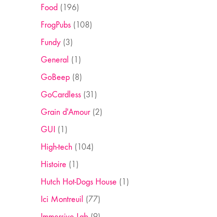
Food
(196)
FrogPubs
(108)
Fundy
(3)
General
(1)
GoBeep
(8)
GoCardless
(31)
Grain d'Amour
(2)
GUI
(1)
High-tech
(104)
Histoire
(1)
Hutch Hot-Dogs House
(1)
Ici Montreuil
(77)
Immersive Lab
(9)