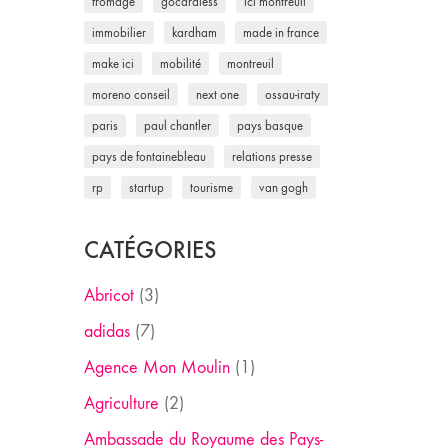
fromage
gocardless
ici montreuil
immobilier
kardham
made in france
make ici
mobilité
montreuil
moreno conseil
next one
ossau-iraty
paris
paul chantler
pays basque
pays de fontainebleau
relations presse
rp
startup
tourisme
van gogh
CATÉGORIES
Abricot
(3)
adidas
(7)
Agence Mon Moulin
(1)
Agriculture
(2)
Ambassade du Royaume des Pays-