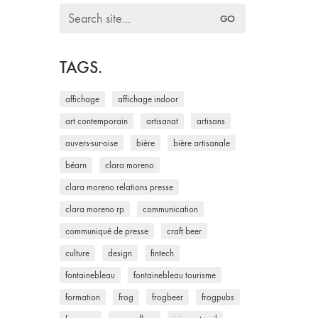
Search
for:
TAGS.
affichage
affichage indoor
art contemporain
artisanat
artisans
auvers-sur-oise
bière
bière artisanale
béarn
clara moreno
clara moreno relations presse
clara moreno rp
communication
communiqué de presse
craft beer
culture
design
fintech
fontainebleau
fontainebleau tourisme
formation
frog
frogbeer
frogpubs