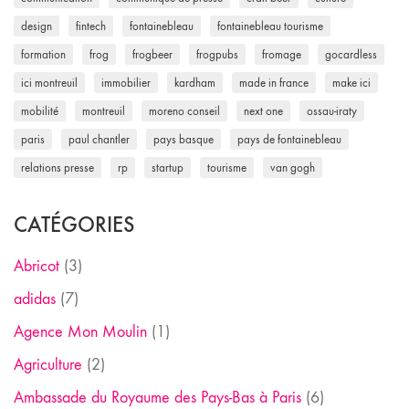
design
fintech
fontainebleau
fontainebleau tourisme
formation
frog
frogbeer
frogpubs
fromage
gocardless
ici montreuil
immobilier
kardham
made in france
make ici
mobilité
montreuil
moreno conseil
next one
ossau-iraty
paris
paul chantler
pays basque
pays de fontainebleau
relations presse
rp
startup
tourisme
van gogh
CATÉGORIES
Abricot
(3)
adidas
(7)
Agence Mon Moulin
(1)
Agriculture
(2)
Ambassade du Royaume des Pays-Bas à Paris
(6)