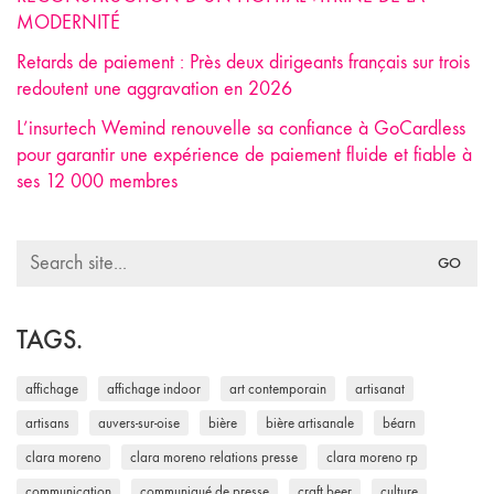
MODERNITÉ
Retards de paiement : Près deux dirigeants français sur trois
redoutent une aggravation en 2026
L’insurtech Wemind renouvelle sa confiance à GoCardless
pour garantir une expérience de paiement fluide et fiable à
ses 12 000 membres
Search
for:
TAGS.
affichage
affichage indoor
art contemporain
artisanat
artisans
auvers-sur-oise
bière
bière artisanale
béarn
clara moreno
clara moreno relations presse
clara moreno rp
communication
communiqué de presse
craft beer
culture