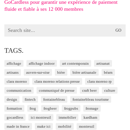
GoCardless pour garantir une expérience de paiement
fluide et fiable à ses 12 000 membres
Search
for:
TAGS.
affichage
affichage indoor
art contemporain
artisanat
artisans
auvers-sur-oise
bière
bière artisanale
béarn
clara moreno
clara moreno relations presse
clara moreno rp
communication
communiqué de presse
craft beer
culture
design
fintech
fontainebleau
fontainebleau tourisme
formation
frog
frogbeer
frogpubs
fromage
gocardless
ici montreuil
immobilier
kardham
made in france
make ici
mobilité
montreuil