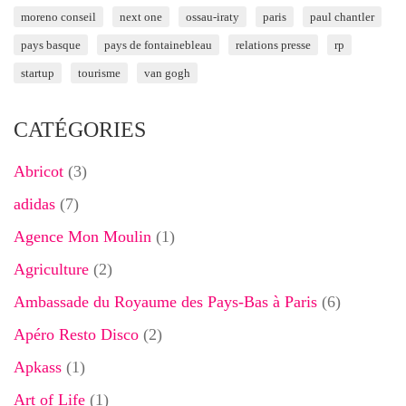
moreno conseil
next one
ossau-iraty
paris
paul chantler
pays basque
pays de fontainebleau
relations presse
rp
startup
tourisme
van gogh
CATÉGORIES
Abricot
(3)
adidas
(7)
Agence Mon Moulin
(1)
Agriculture
(2)
Ambassade du Royaume des Pays-Bas à Paris
(6)
Apéro Resto Disco
(2)
Apkass
(1)
Art of Life
(1)