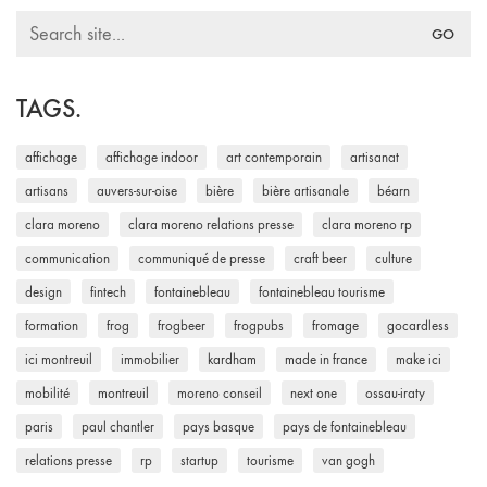
Search
for:
TAGS.
affichage
affichage indoor
art contemporain
artisanat
artisans
auvers-sur-oise
bière
bière artisanale
béarn
clara moreno
clara moreno relations presse
clara moreno rp
communication
communiqué de presse
craft beer
culture
design
fintech
fontainebleau
fontainebleau tourisme
formation
frog
frogbeer
frogpubs
fromage
gocardless
ici montreuil
immobilier
kardham
made in france
make ici
mobilité
montreuil
moreno conseil
next one
ossau-iraty
paris
paul chantler
pays basque
pays de fontainebleau
relations presse
rp
startup
tourisme
van gogh