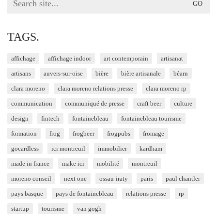
for:
TAGS.
affichage
affichage indoor
art contemporain
artisanat
artisans
auvers-sur-oise
bière
bière artisanale
béarn
clara moreno
clara moreno relations presse
clara moreno rp
communication
communiqué de presse
craft beer
culture
design
fintech
fontainebleau
fontainebleau tourisme
formation
frog
frogbeer
frogpubs
fromage
gocardless
ici montreuil
immobilier
kardham
made in france
make ici
mobilité
montreuil
moreno conseil
next one
ossau-iraty
paris
paul chantler
pays basque
pays de fontainebleau
relations presse
rp
startup
tourisme
van gogh