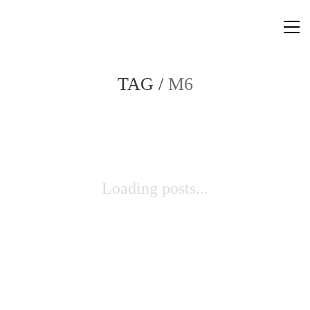
TAG /
M6
Loading posts...