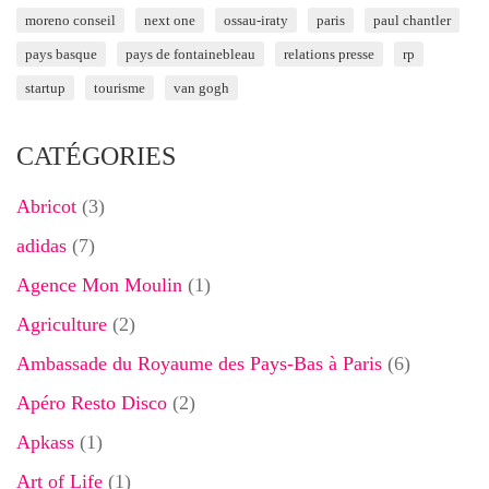
moreno conseil
next one
ossau-iraty
paris
paul chantler
pays basque
pays de fontainebleau
relations presse
rp
startup
tourisme
van gogh
CATÉGORIES
Abricot
(3)
adidas
(7)
Agence Mon Moulin
(1)
Agriculture
(2)
Ambassade du Royaume des Pays-Bas à Paris
(6)
Apéro Resto Disco
(2)
Apkass
(1)
Art of Life
(1)