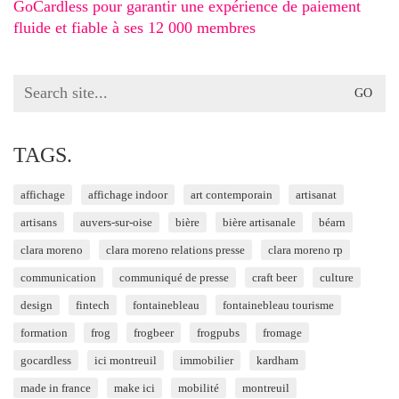
GoCardless pour garantir une expérience de paiement
fluide et fiable à ses 12 000 membres
Search
for:
TAGS.
affichage
affichage indoor
art contemporain
artisanat
artisans
auvers-sur-oise
bière
bière artisanale
béarn
clara moreno
clara moreno relations presse
clara moreno rp
communication
communiqué de presse
craft beer
culture
design
fintech
fontainebleau
fontainebleau tourisme
formation
frog
frogbeer
frogpubs
fromage
gocardless
ici montreuil
immobilier
kardham
made in france
make ici
mobilité
montreuil