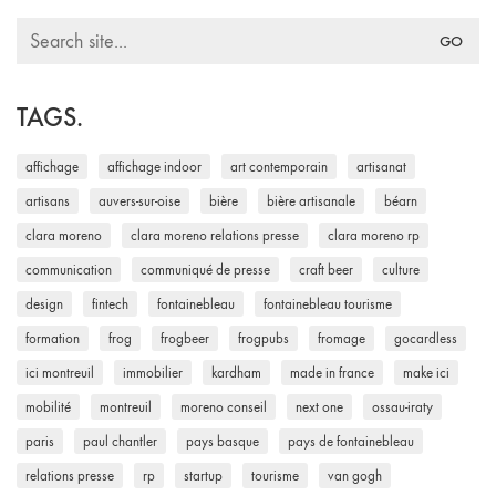
Search
for:
TAGS.
affichage
affichage indoor
art contemporain
artisanat
artisans
auvers-sur-oise
bière
bière artisanale
béarn
clara moreno
clara moreno relations presse
clara moreno rp
communication
communiqué de presse
craft beer
culture
design
fintech
fontainebleau
fontainebleau tourisme
formation
frog
frogbeer
frogpubs
fromage
gocardless
ici montreuil
immobilier
kardham
made in france
make ici
mobilité
montreuil
moreno conseil
next one
ossau-iraty
paris
paul chantler
pays basque
pays de fontainebleau
relations presse
rp
startup
tourisme
van gogh