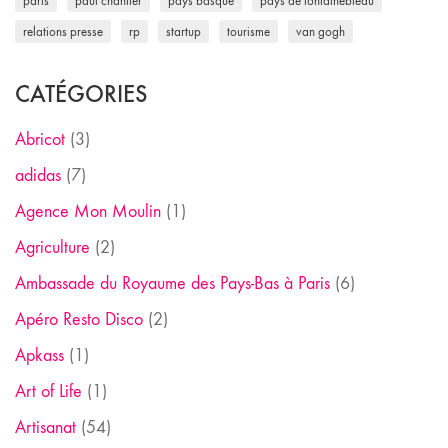
paris
paul chantler
pays basque
pays de fontainebleau
relations presse
rp
startup
tourisme
van gogh
CATÉGORIES
Abricot
(3)
adidas
(7)
Agence Mon Moulin
(1)
Agriculture
(2)
Ambassade du Royaume des Pays-Bas à Paris
(6)
Apéro Resto Disco
(2)
Apkass
(1)
Art of Life
(1)
Artisanat
(54)