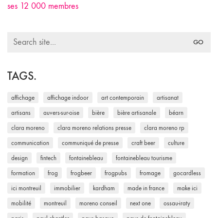
ses 12 000 membres
Search
for:
TAGS.
affichage
affichage indoor
art contemporain
artisanat
artisans
auvers-sur-oise
bière
bière artisanale
béarn
clara moreno
clara moreno relations presse
clara moreno rp
communication
communiqué de presse
craft beer
culture
design
fintech
fontainebleau
fontainebleau tourisme
formation
frog
frogbeer
frogpubs
fromage
gocardless
ici montreuil
immobilier
kardham
made in france
make ici
mobilité
montreuil
moreno conseil
next one
ossau-iraty