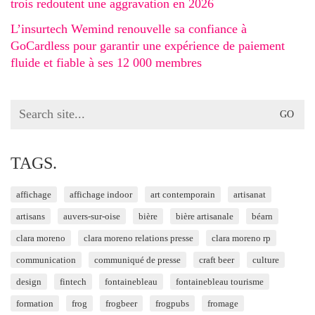
trois redoutent une aggravation en 2026
L’insurtech Wemind renouvelle sa confiance à
GoCardless pour garantir une expérience de paiement
fluide et fiable à ses 12 000 membres
Search
for:
TAGS.
affichage
affichage indoor
art contemporain
artisanat
artisans
auvers-sur-oise
bière
bière artisanale
béarn
clara moreno
clara moreno relations presse
clara moreno rp
communication
communiqué de presse
craft beer
culture
design
fintech
fontainebleau
fontainebleau tourisme
formation
frog
frogbeer
frogpubs
fromage