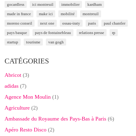
gocardless
ici montreuil
immobilier
kardham
made in france
make ici
mobilité
montreuil
moreno conseil
next one
ossau-iraty
paris
paul chantler
pays basque
pays de fontainebleau
relations presse
rp
startup
tourisme
van gogh
CATÉGORIES
Abricot
(3)
adidas
(7)
Agence Mon Moulin
(1)
Agriculture
(2)
Ambassade du Royaume des Pays-Bas à Paris
(6)
Apéro Resto Disco
(2)