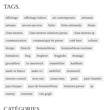
TAGS.
affichage
affichage indoor
art contemporain
artisanat
artisans
auvers-sur-oise
bière
bière artisanale
béarn
clara moreno
clara moreno relations presse
clara moreno rp
communication
communiqué de presse
craft beer
culture
design
fintech
fontainebleau
fontainebleau tourisme
formation
frog
frogbeer
frogpubs
fromage
gocardless
ici montreuil
immobilier
kardham
made in france
make ici
mobilité
montreuil
moreno conseil
next one
ossau-iraty
paris
paul chantler
pays basque
pays de fontainebleau
relations presse
rp
startup
tourisme
van gogh
CATÉGORIES