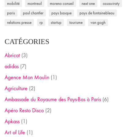
mobilité
montreuil
moreno conseil
next one
ossau-iraty
paris
paul chantler
pays basque
pays de fontainebleau
relations presse
rp
startup
tourisme
van gogh
CATÉGORIES
Abricot
(3)
adidas
(7)
Agence Mon Moulin
(1)
Agriculture
(2)
Ambassade du Royaume des Pays-Bas à Paris
(6)
Apéro Resto Disco
(2)
Apkass
(1)
Art of Life
(1)