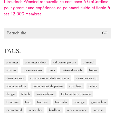
L’insurtech Wemind renouvelle sa confiance à GoCardless
pour garantir une expérience de paiement fluide et fiable à
ses 12 000 membres
Search
for:
TAGS.
affichage
affichage indoor
art contemporain
artisanat
artisans
auvers-sur-oise
bière
bière artisanale
béarn
clara moreno
clara moreno relations presse
clara moreno rp
communication
communiqué de presse
craft beer
culture
design
fintech
fontainebleau
fontainebleau tourisme
formation
frog
frogbeer
frogpubs
fromage
gocardless
ici montreuil
immobilier
kardham
made in france
make ici