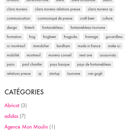
clara moreno
clara moreno relations presse
clara moreno rp
communication
communiqué de presse
craft beer
culture
design
fintech
fontainebleau
fontainebleau tourisme
formation
frog
frogbeer
frogpubs
fromage
gocardless
ici montreuil
immobilier
kardham
made in france
make ici
mobilité
montreuil
moreno conseil
next one
ossau-iraty
paris
paul chantler
pays basque
pays de fontainebleau
relations presse
rp
startup
tourisme
van gogh
CATÉGORIES
Abricot
(3)
adidas
(7)
Agence Mon Moulin
(1)