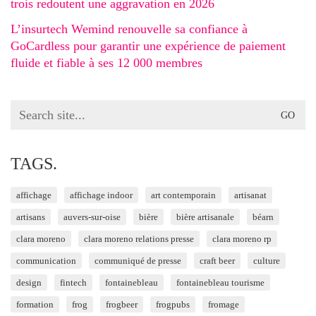
trois redoutent une aggravation en 2026
L’insurtech Wemind renouvelle sa confiance à
GoCardless pour garantir une expérience de paiement
fluide et fiable à ses 12 000 membres
Search
for:
TAGS.
affichage
affichage indoor
art contemporain
artisanat
artisans
auvers-sur-oise
bière
bière artisanale
béarn
clara moreno
clara moreno relations presse
clara moreno rp
communication
communiqué de presse
craft beer
culture
design
fintech
fontainebleau
fontainebleau tourisme
formation
frog
frogbeer
frogpubs
fromage