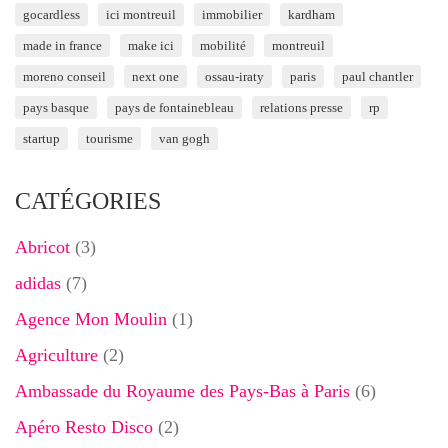
gocardless
ici montreuil
immobilier
kardham
made in france
make ici
mobilité
montreuil
moreno conseil
next one
ossau-iraty
paris
paul chantler
pays basque
pays de fontainebleau
relations presse
rp
startup
tourisme
van gogh
CATÉGORIES
Abricot
(3)
adidas
(7)
Agence Mon Moulin
(1)
Agriculture
(2)
Ambassade du Royaume des Pays-Bas à Paris
(6)
Apéro Resto Disco
(2)