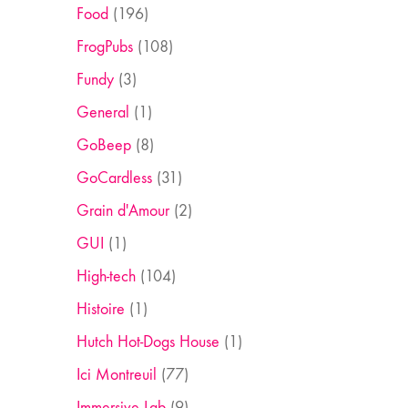
Food
(196)
FrogPubs
(108)
Fundy
(3)
General
(1)
GoBeep
(8)
GoCardless
(31)
Grain d'Amour
(2)
GUI
(1)
High-tech
(104)
Histoire
(1)
Hutch Hot-Dogs House
(1)
Ici Montreuil
(77)
Immersive Lab
(9)