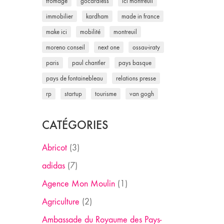
fromage
gocardless
ici montreuil
immobilier
kardham
made in france
make ici
mobilité
montreuil
moreno conseil
next one
ossau-iraty
paris
paul chantler
pays basque
pays de fontainebleau
relations presse
rp
startup
tourisme
van gogh
CATÉGORIES
Abricot
(3)
adidas
(7)
Agence Mon Moulin
(1)
Agriculture
(2)
Ambassade du Royaume des Pays-