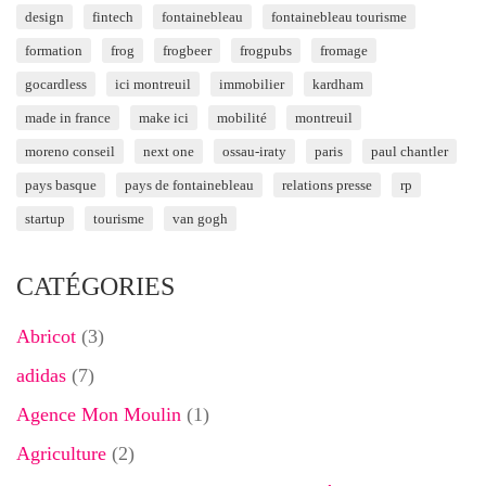
design
fintech
fontainebleau
fontainebleau tourisme
formation
frog
frogbeer
frogpubs
fromage
gocardless
ici montreuil
immobilier
kardham
made in france
make ici
mobilité
montreuil
moreno conseil
next one
ossau-iraty
paris
paul chantler
pays basque
pays de fontainebleau
relations presse
rp
startup
tourisme
van gogh
CATÉGORIES
Abricot
(3)
adidas
(7)
Agence Mon Moulin
(1)
Agriculture
(2)