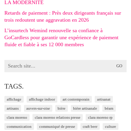
LA MODERNITÉ
Retards de paiement : Près deux dirigeants français sur
trois redoutent une aggravation en 2026
L’insurtech Wemind renouvelle sa confiance à
GoCardless pour garantir une expérience de paiement
fluide et fiable à ses 12 000 membres
Search
for:
TAGS.
affichage
affichage indoor
art contemporain
artisanat
artisans
auvers-sur-oise
bière
bière artisanale
béarn
clara moreno
clara moreno relations presse
clara moreno rp
communication
communiqué de presse
craft beer
culture