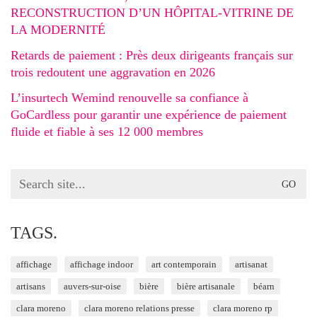
RECONSTRUCTION D’UN HÔPITAL-VITRINE DE
LA MODERNITÉ
Retards de paiement : Près deux dirigeants français sur
trois redoutent une aggravation en 2026
L’insurtech Wemind renouvelle sa confiance à
GoCardless pour garantir une expérience de paiement
fluide et fiable à ses 12 000 membres
Search
for:
TAGS.
affichage
affichage indoor
art contemporain
artisanat
artisans
auvers-sur-oise
bière
bière artisanale
béarn
clara moreno
clara moreno relations presse
clara moreno rp