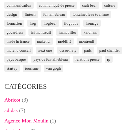
communication
communiqué de presse
craft beer
culture
design
fintech
fontainebleau
fontainebleau tourisme
formation
frog
frogbeer
frogpubs
fromage
gocardless
ici montreuil
immobilier
kardham
made in france
make ici
mobilité
montreuil
moreno conseil
next one
ossau-iraty
paris
paul chantler
pays basque
pays de fontainebleau
relations presse
rp
startup
tourisme
van gogh
CATÉGORIES
Abricot
(3)
adidas
(7)
Agence Mon Moulin
(1)