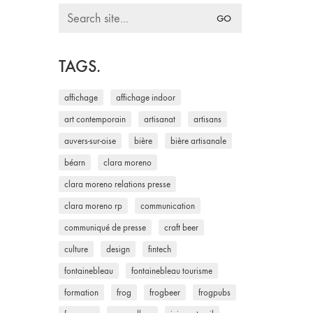
Search
for:
TAGS.
affichage
affichage indoor
art contemporain
artisanat
artisans
auvers-sur-oise
bière
bière artisanale
béarn
clara moreno
clara moreno relations presse
clara moreno rp
communication
communiqué de presse
craft beer
culture
design
fintech
fontainebleau
fontainebleau tourisme
formation
frog
frogbeer
frogpubs