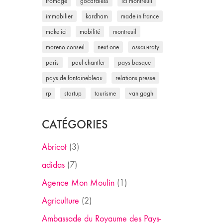
fromage
gocardless
ici montreuil
immobilier
kardham
made in france
make ici
mobilité
montreuil
moreno conseil
next one
ossau-iraty
paris
paul chantler
pays basque
pays de fontainebleau
relations presse
rp
startup
tourisme
van gogh
CATÉGORIES
Abricot
(3)
adidas
(7)
Agence Mon Moulin
(1)
Agriculture
(2)
Ambassade du Royaume des Pays-