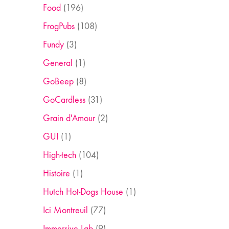
Food
(196)
FrogPubs
(108)
Fundy
(3)
General
(1)
GoBeep
(8)
GoCardless
(31)
Grain d'Amour
(2)
GUI
(1)
High-tech
(104)
Histoire
(1)
Hutch Hot-Dogs House
(1)
Ici Montreuil
(77)
Immersive Lab
(9)