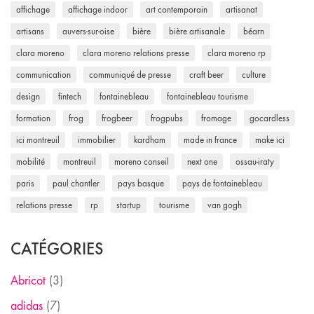
affichage
affichage indoor
art contemporain
artisanat
artisans
auvers-sur-oise
bière
bière artisanale
béarn
clara moreno
clara moreno relations presse
clara moreno rp
communication
communiqué de presse
craft beer
culture
design
fintech
fontainebleau
fontainebleau tourisme
formation
frog
frogbeer
frogpubs
fromage
gocardless
ici montreuil
immobilier
kardham
made in france
make ici
mobilité
montreuil
moreno conseil
next one
ossau-iraty
paris
paul chantler
pays basque
pays de fontainebleau
relations presse
rp
startup
tourisme
van gogh
CATÉGORIES
Abricot
(3)
adidas
(7)