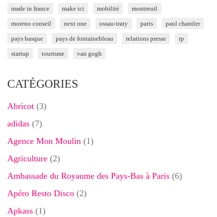
made in france
make ici
mobilité
montreuil
moreno conseil
next one
ossau-iraty
paris
paul chantler
pays basque
pays de fontainebleau
relations presse
rp
startup
tourisme
van gogh
CATÉGORIES
Abricot
(3)
adidas
(7)
Agence Mon Moulin
(1)
Agriculture
(2)
Ambassade du Royaume des Pays-Bas à Paris
(6)
Apéro Resto Disco
(2)
Apkass
(1)