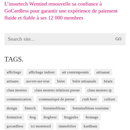
L’insurtech Wemind renouvelle sa confiance à
GoCardless pour garantir une expérience de paiement
fluide et fiable à ses 12 000 membres
Search
for:
TAGS.
affichage
affichage indoor
art contemporain
artisanat
artisans
auvers-sur-oise
bière
bière artisanale
béarn
clara moreno
clara moreno relations presse
clara moreno rp
communication
communiqué de presse
craft beer
culture
design
fintech
fontainebleau
fontainebleau tourisme
formation
frog
frogbeer
frogpubs
fromage
gocardless
ici montreuil
immobilier
kardham