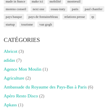
made in france
make ici
mobilité
montreuil
moreno conseil
next one
ossau-iraty
paris
paul chantler
pays basque
pays de fontainebleau
relations presse
rp
startup
tourisme
van gogh
CATÉGORIES
Abricot
(3)
adidas
(7)
Agence Mon Moulin
(1)
Agriculture
(2)
Ambassade du Royaume des Pays-Bas à Paris
(6)
Apéro Resto Disco
(2)
Apkass
(1)