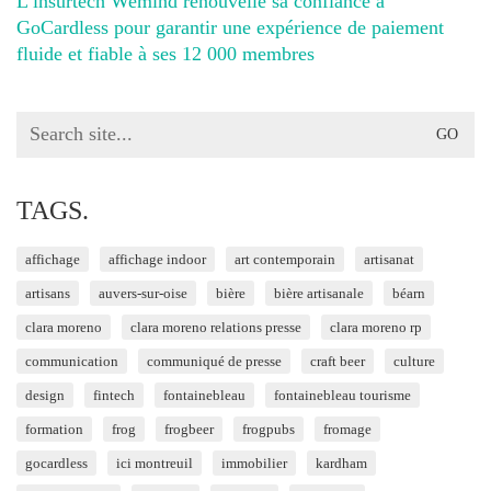
L’insurtech Wemind renouvelle sa confiance à
GoCardless pour garantir une expérience de paiement
fluide et fiable à ses 12 000 membres
Search
for:
TAGS.
affichage
affichage indoor
art contemporain
artisanat
artisans
auvers-sur-oise
bière
bière artisanale
béarn
clara moreno
clara moreno relations presse
clara moreno rp
communication
communiqué de presse
craft beer
culture
design
fintech
fontainebleau
fontainebleau tourisme
formation
frog
frogbeer
frogpubs
fromage
gocardless
ici montreuil
immobilier
kardham