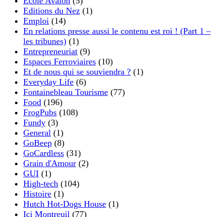
Ecole Avalon
(5)
Editions du Nez
(1)
Emploi
(14)
En relations presse aussi le contenu est roi ! (Part 1 –
les tribunes)
(1)
Entrepreneuriat
(9)
Espaces Ferroviaires
(10)
Et de nous qui se souviendra ?
(1)
Everyday Life
(6)
Fontainebleau Tourisme
(77)
Food
(196)
FrogPubs
(108)
Fundy
(3)
General
(1)
GoBeep
(8)
GoCardless
(31)
Grain d'Amour
(2)
GUI
(1)
High-tech
(104)
Histoire
(1)
Hutch Hot-Dogs House
(1)
Ici Montreuil
(77)