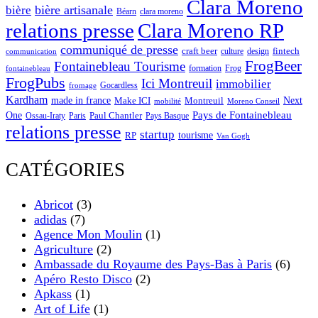
Clara Moreno
bière artisanale
bière
Béarn
clara moreno
Clara Moreno RP
relations presse
communiqué de presse
craft beer
fintech
culture
design
communication
FrogBeer
Fontainebleau Tourisme
formation
Frog
fontainebleau
FrogPubs
Ici Montreuil
immobilier
Gocardless
fromage
Kardham
made in france
Next
Make ICI
Montreuil
Moreno Conseil
mobilité
One
Pays de Fontainebleau
Paul Chantler
Ossau-Iraty
Paris
Pays Basque
relations presse
startup
RP
tourisme
Van Gogh
CATÉGORIES
Abricot
(3)
adidas
(7)
Agence Mon Moulin
(1)
Agriculture
(2)
Ambassade du Royaume des Pays-Bas à Paris
(6)
Apéro Resto Disco
(2)
Apkass
(1)
Art of Life
(1)