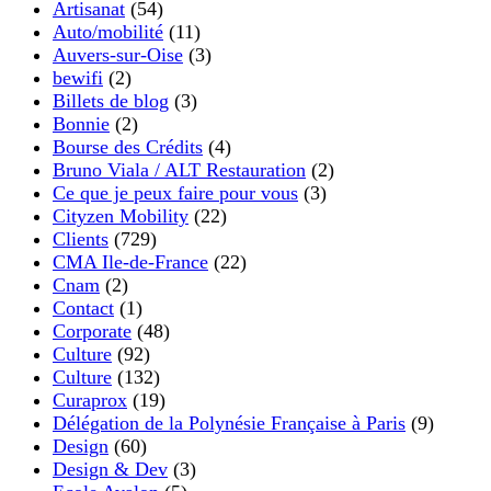
Artisanat
(54)
Auto/mobilité
(11)
Auvers-sur-Oise
(3)
bewifi
(2)
Billets de blog
(3)
Bonnie
(2)
Bourse des Crédits
(4)
Bruno Viala / ALT Restauration
(2)
Ce que je peux faire pour vous
(3)
Cityzen Mobility
(22)
Clients
(729)
CMA Ile-de-France
(22)
Cnam
(2)
Contact
(1)
Corporate
(48)
Culture
(92)
Culture
(132)
Curaprox
(19)
Délégation de la Polynésie Française à Paris
(9)
Design
(60)
Design & Dev
(3)