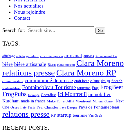
Nos actualites
Nous rejoindre
Contact
Search for:
TAGS.
artisanat
affichage
artisans
affichage indoor
art contemporain
Auvers-sur-Oise
Clara Moreno
bière artisanale
bière
Béarn
clara moreno
Clara Moreno RP
relations presse
communiqué de presse
craft beer
fintech
culture
design
communication
FrogBeer
Fontainebleau Tourisme
formation
Frog
fontainebleau
FrogPubs
Ici Montreuil
immobilier
Gocardless
fromage
Kardham
made in france
Next
Make ICI
Montreuil
Moreno Conseil
mobilité
One
Pays de Fontainebleau
Paul Chantler
Ossau-Iraty
Paris
Pays Basque
relations presse
startup
RP
tourisme
Van Gogh
RECENT POSTS.