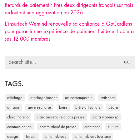
Retards de paiement : Près deux dirigeants français sur trois
redoutent une aggravation en 2026
L’insurtech Wemind renouvelle sa confiance à GoCardless
pour garantir une expérience de paiement fluide et fiable à
ses 12 000 membres
Search
for:
TAGS.
affichage
affichage indoor
art contemporain
artisanat
artisans
auvers-sur-oise
bière
bière artisanale
béarn
clara moreno
clara moreno relations presse
clara moreno rp
communication
communiqué de presse
craft beer
culture
design
fintech
fontainebleau
fontainebleau tourisme