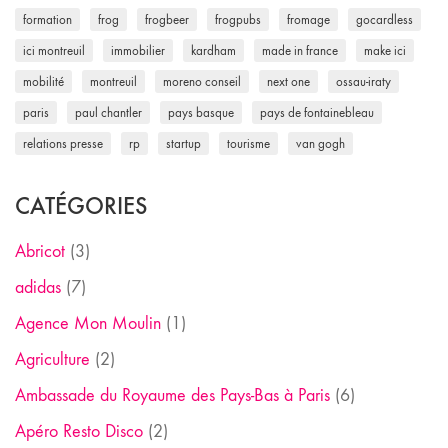
formation
frog
frogbeer
frogpubs
fromage
gocardless
ici montreuil
immobilier
kardham
made in france
make ici
mobilité
montreuil
moreno conseil
next one
ossau-iraty
paris
paul chantler
pays basque
pays de fontainebleau
relations presse
rp
startup
tourisme
van gogh
CATÉGORIES
Abricot
(3)
adidas
(7)
Agence Mon Moulin
(1)
Agriculture
(2)
Ambassade du Royaume des Pays-Bas à Paris
(6)
Apéro Resto Disco
(2)