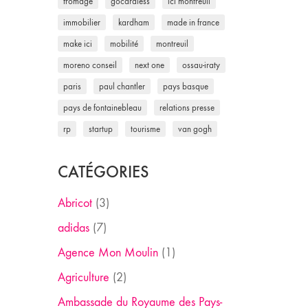
fromage
gocardless
ici montreuil
immobilier
kardham
made in france
make ici
mobilité
montreuil
moreno conseil
next one
ossau-iraty
paris
paul chantler
pays basque
pays de fontainebleau
relations presse
rp
startup
tourisme
van gogh
CATÉGORIES
Abricot
(3)
adidas
(7)
Agence Mon Moulin
(1)
Agriculture
(2)
Ambassade du Royaume des Pays-