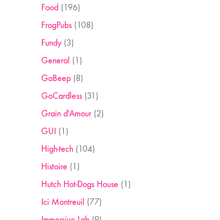
Food
(196)
FrogPubs
(108)
Fundy
(3)
General
(1)
GoBeep
(8)
GoCardless
(31)
Grain d'Amour
(2)
GUI
(1)
High-tech
(104)
Histoire
(1)
Hutch Hot-Dogs House
(1)
Ici Montreuil
(77)
Immersive Lab
(9)