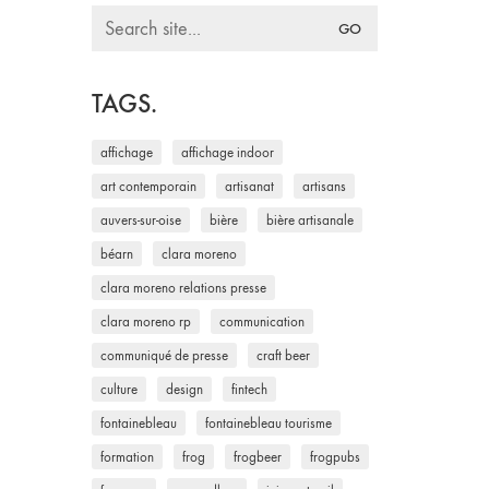
Search
for:
TAGS.
affichage
affichage indoor
art contemporain
artisanat
artisans
auvers-sur-oise
bière
bière artisanale
béarn
clara moreno
clara moreno relations presse
clara moreno rp
communication
communiqué de presse
craft beer
culture
design
fintech
fontainebleau
fontainebleau tourisme
formation
frog
frogbeer
frogpubs