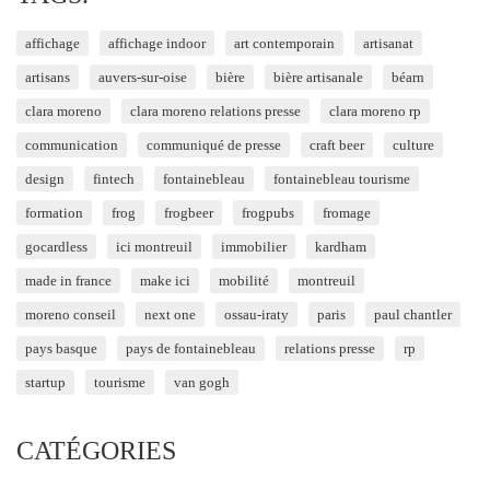
affichage
affichage indoor
art contemporain
artisanat
artisans
auvers-sur-oise
bière
bière artisanale
béarn
clara moreno
clara moreno relations presse
clara moreno rp
communication
communiqué de presse
craft beer
culture
design
fintech
fontainebleau
fontainebleau tourisme
formation
frog
frogbeer
frogpubs
fromage
gocardless
ici montreuil
immobilier
kardham
made in france
make ici
mobilité
montreuil
moreno conseil
next one
ossau-iraty
paris
paul chantler
pays basque
pays de fontainebleau
relations presse
rp
startup
tourisme
van gogh
CATÉGORIES