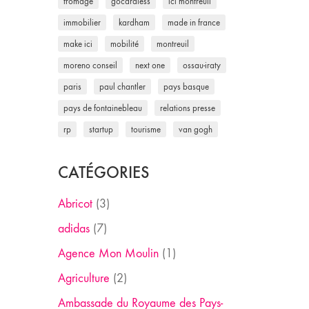
fromage
gocardless
ici montreuil
immobilier
kardham
made in france
make ici
mobilité
montreuil
moreno conseil
next one
ossau-iraty
paris
paul chantler
pays basque
pays de fontainebleau
relations presse
rp
startup
tourisme
van gogh
CATÉGORIES
Abricot
(3)
adidas
(7)
Agence Mon Moulin
(1)
Agriculture
(2)
Ambassade du Royaume des Pays-