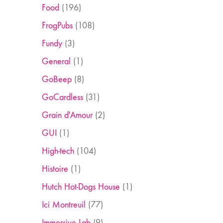
Food
(196)
FrogPubs
(108)
Fundy
(3)
General
(1)
GoBeep
(8)
GoCardless
(31)
Grain d'Amour
(2)
GUI
(1)
High-tech
(104)
Histoire
(1)
Hutch Hot-Dogs House
(1)
Ici Montreuil
(77)
Immersive Lab
(9)