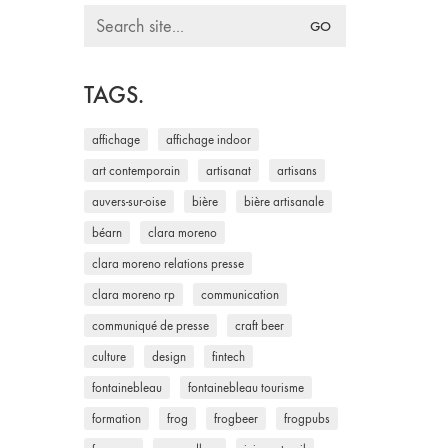
Search
for:
TAGS.
affichage
affichage indoor
art contemporain
artisanat
artisans
auvers-sur-oise
bière
bière artisanale
béarn
clara moreno
clara moreno relations presse
clara moreno rp
communication
communiqué de presse
craft beer
culture
design
fintech
fontainebleau
fontainebleau tourisme
formation
frog
frogbeer
frogpubs