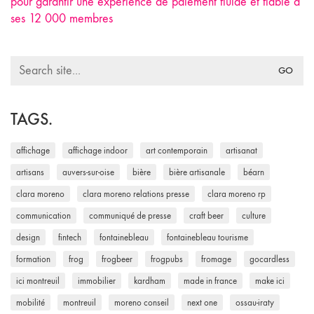
pour garantir une expérience de paiement fluide et fiable à
ses 12 000 membres
Search
for:
TAGS.
affichage
affichage indoor
art contemporain
artisanat
artisans
auvers-sur-oise
bière
bière artisanale
béarn
clara moreno
clara moreno relations presse
clara moreno rp
communication
communiqué de presse
craft beer
culture
design
fintech
fontainebleau
fontainebleau tourisme
formation
frog
frogbeer
frogpubs
fromage
gocardless
ici montreuil
immobilier
kardham
made in france
make ici
mobilité
montreuil
moreno conseil
next one
ossau-iraty