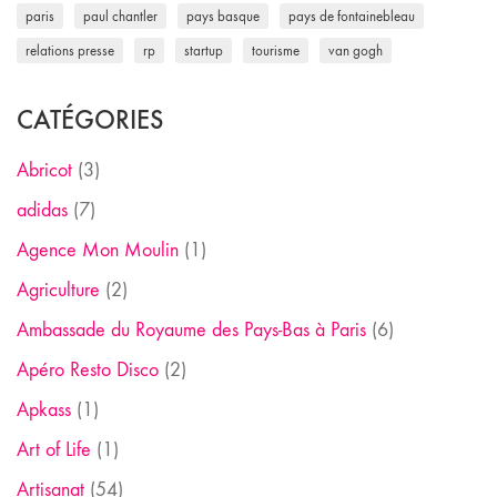
paris
paul chantler
pays basque
pays de fontainebleau
relations presse
rp
startup
tourisme
van gogh
CATÉGORIES
Abricot
(3)
adidas
(7)
Agence Mon Moulin
(1)
Agriculture
(2)
Ambassade du Royaume des Pays-Bas à Paris
(6)
Apéro Resto Disco
(2)
Apkass
(1)
Art of Life
(1)
Artisanat
(54)