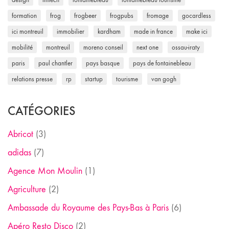
formation
frog
frogbeer
frogpubs
fromage
gocardless
ici montreuil
immobilier
kardham
made in france
make ici
mobilité
montreuil
moreno conseil
next one
ossau-iraty
paris
paul chantler
pays basque
pays de fontainebleau
relations presse
rp
startup
tourisme
van gogh
CATÉGORIES
Abricot
(3)
adidas
(7)
Agence Mon Moulin
(1)
Agriculture
(2)
Ambassade du Royaume des Pays-Bas à Paris
(6)
Apéro Resto Disco
(2)