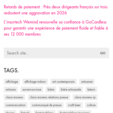
Retards de paiement : Près deux dirigeants français sur trois
redoutent une aggravation en 2026
L’insurtech Wemind renouvelle sa confiance à GoCardless
pour garantir une expérience de paiement fluide et fiable à
ses 12 000 membres
Search
for:
TAGS.
affichage
affichage indoor
art contemporain
artisanat
artisans
auvers-sur-oise
bière
bière artisanale
béarn
clara moreno
clara moreno relations presse
clara moreno rp
communication
communiqué de presse
craft beer
culture
design
fintech
fontainebleau
fontainebleau tourisme