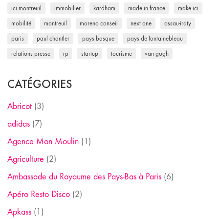
ici montreuil
immobilier
kardham
made in france
make ici
mobilité
montreuil
moreno conseil
next one
ossau-iraty
paris
paul chantler
pays basque
pays de fontainebleau
relations presse
rp
startup
tourisme
van gogh
CATÉGORIES
Abricot
(3)
adidas
(7)
Agence Mon Moulin
(1)
Agriculture
(2)
Ambassade du Royaume des Pays-Bas à Paris
(6)
Apéro Resto Disco
(2)
Apkass
(1)