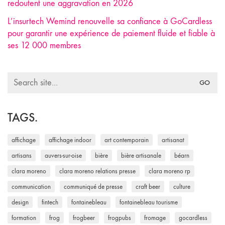
redoutent une aggravation en 2026
L’insurtech Wemind renouvelle sa confiance à GoCardless
pour garantir une expérience de paiement fluide et fiable à
ses 12 000 membres
Search
for:
TAGS.
affichage
affichage indoor
art contemporain
artisanat
artisans
auvers-sur-oise
bière
bière artisanale
béarn
clara moreno
clara moreno relations presse
clara moreno rp
communication
communiqué de presse
craft beer
culture
design
fintech
fontainebleau
fontainebleau tourisme
formation
frog
frogbeer
frogpubs
fromage
gocardless