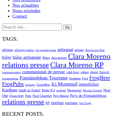
Nos actualites
Nous rejoindre
Contact
Search
for:
TAGS.
artisanat
affichage
artisans
affichage indoor
art contemporain
Auvers-sur-Oise
Clara Moreno
bière artisanale
bière
Béarn
clara moreno
Clara Moreno RP
relations presse
communiqué de presse
craft beer
fintech
culture
design
communication
FrogBeer
Fontainebleau Tourisme
formation
Frog
fontainebleau
FrogPubs
Ici Montreuil
immobilier
Gocardless
fromage
Kardham
made in france
Next
Make ICI
Montreuil
Moreno Conseil
mobilité
One
Pays de Fontainebleau
Paul Chantler
Ossau-Iraty
Paris
Pays Basque
relations presse
startup
RP
tourisme
Van Gogh
RECENT POSTS.