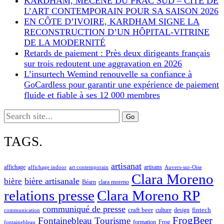
KARDHAM, MÉCÈNE DU FRAC SUD – CITÉ DE
L’ART CONTEMPORAIN POUR SA SAISON 2026
EN CÔTE D’IVOIRE, KARDHAM SIGNE LA
RECONSTRUCTION D’UN HÔPITAL-VITRINE
DE LA MODERNITÉ
Retards de paiement : Près deux dirigeants français
sur trois redoutent une aggravation en 2026
L’insurtech Wemind renouvelle sa confiance à
GoCardless pour garantir une expérience de paiement
fluide et fiable à ses 12 000 membres
Search
for:
TAGS.
artisanat
affichage
artisans
affichage indoor
art contemporain
Auvers-sur-Oise
Clara Moreno
bière artisanale
bière
Béarn
clara moreno
Clara Moreno RP
relations presse
communiqué de presse
craft beer
fintech
culture
design
communication
FrogBeer
Fontainebleau Tourisme
formation
Frog
fontainebleau