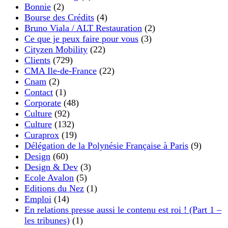
Bonnie
(2)
Bourse des Crédits
(4)
Bruno Viala / ALT Restauration
(2)
Ce que je peux faire pour vous
(3)
Cityzen Mobility
(22)
Clients
(729)
CMA Ile-de-France
(22)
Cnam
(2)
Contact
(1)
Corporate
(48)
Culture
(92)
Culture
(132)
Curaprox
(19)
Délégation de la Polynésie Française à Paris
(9)
Design
(60)
Design & Dev
(3)
Ecole Avalon
(5)
Editions du Nez
(1)
Emploi
(14)
En relations presse aussi le contenu est roi ! (Part 1 –
les tribunes)
(1)