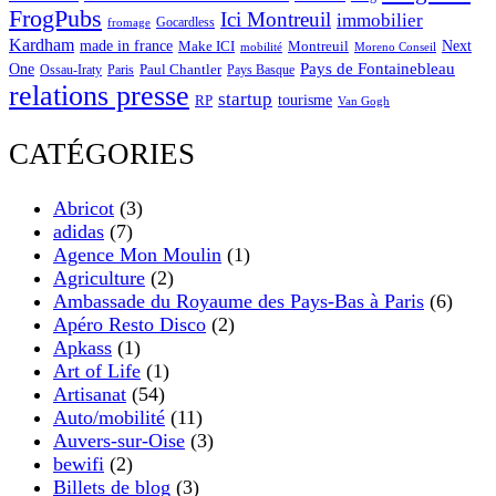
FrogPubs
Ici Montreuil
immobilier
Gocardless
fromage
Kardham
made in france
Next
Make ICI
Montreuil
Moreno Conseil
mobilité
One
Pays de Fontainebleau
Paul Chantler
Ossau-Iraty
Paris
Pays Basque
relations presse
startup
RP
tourisme
Van Gogh
CATÉGORIES
Abricot
(3)
adidas
(7)
Agence Mon Moulin
(1)
Agriculture
(2)
Ambassade du Royaume des Pays-Bas à Paris
(6)
Apéro Resto Disco
(2)
Apkass
(1)
Art of Life
(1)
Artisanat
(54)
Auto/mobilité
(11)
Auvers-sur-Oise
(3)
bewifi
(2)
Billets de blog
(3)