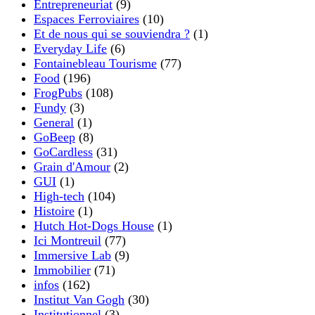
Entrepreneuriat
(9)
Espaces Ferroviaires
(10)
Et de nous qui se souviendra ?
(1)
Everyday Life
(6)
Fontainebleau Tourisme
(77)
Food
(196)
FrogPubs
(108)
Fundy
(3)
General
(1)
GoBeep
(8)
GoCardless
(31)
Grain d'Amour
(2)
GUI
(1)
High-tech
(104)
Histoire
(1)
Hutch Hot-Dogs House
(1)
Ici Montreuil
(77)
Immersive Lab
(9)
Immobilier
(71)
infos
(162)
Institut Van Gogh
(30)
Institutionnel
(3)