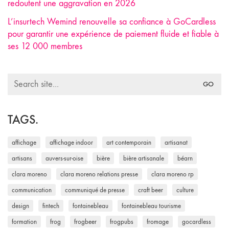
redoutent une aggravation en 2026
L’insurtech Wemind renouvelle sa confiance à GoCardless
pour garantir une expérience de paiement fluide et fiable à
ses 12 000 membres
Search
for:
TAGS.
affichage
affichage indoor
art contemporain
artisanat
artisans
auvers-sur-oise
bière
bière artisanale
béarn
clara moreno
clara moreno relations presse
clara moreno rp
communication
communiqué de presse
craft beer
culture
design
fintech
fontainebleau
fontainebleau tourisme
formation
frog
frogbeer
frogpubs
fromage
gocardless