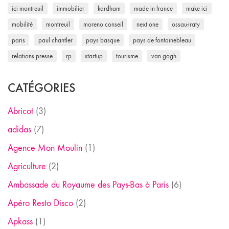
ici montreuil
immobilier
kardham
made in france
make ici
mobilité
montreuil
moreno conseil
next one
ossau-iraty
paris
paul chantler
pays basque
pays de fontainebleau
relations presse
rp
startup
tourisme
van gogh
CATÉGORIES
Abricot
(3)
adidas
(7)
Agence Mon Moulin
(1)
Agriculture
(2)
Ambassade du Royaume des Pays-Bas à Paris
(6)
Apéro Resto Disco
(2)
Apkass
(1)