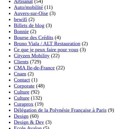
Artisanat
(54)
Auto/mobilité
(11)
Auvers-sur-Oise
(3)
bewifi
(2)
Billets de blog
(3)
Bonnie
(2)
Bourse des Crédits
(4)
Bruno Viala / ALT Restauration
(2)
Ce que je peux faire pour vous
(3)
Cityzen Mobility
(22)
Clients
(729)
CMA Ile-de-France
(22)
Cnam
(2)
Contact
(1)
Corporate
(48)
Culture
(92)
Culture
(132)
Curaprox
(19)
Délégation de la Polynésie Française à Paris
(9)
Design
(60)
Design & Dev
(3)
Ecole Avalon
(5)