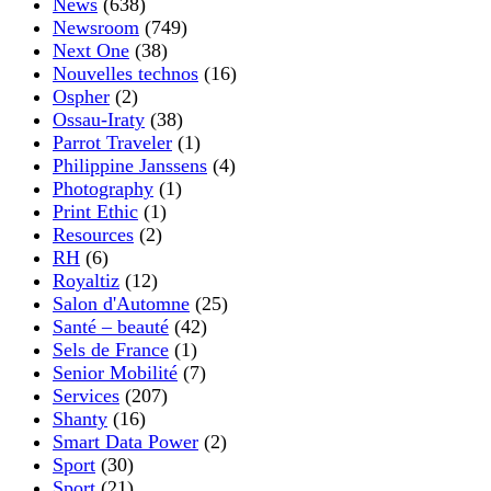
News
(638)
Newsroom
(749)
Next One
(38)
Nouvelles technos
(16)
Ospher
(2)
Ossau-Iraty
(38)
Parrot Traveler
(1)
Philippine Janssens
(4)
Photography
(1)
Print Ethic
(1)
Resources
(2)
RH
(6)
Royaltiz
(12)
Salon d'Automne
(25)
Santé – beauté
(42)
Sels de France
(1)
Senior Mobilité
(7)
Services
(207)
Shanty
(16)
Smart Data Power
(2)
Sport
(30)
Sport
(21)