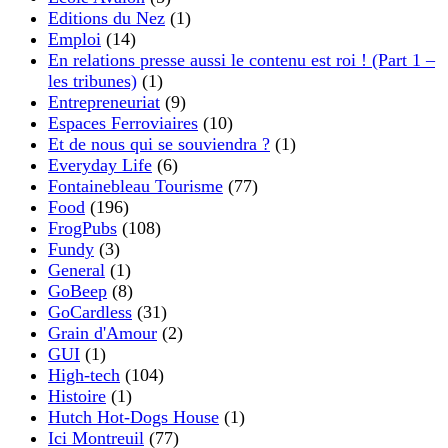
Editions du Nez
(1)
Emploi
(14)
En relations presse aussi le contenu est roi ! (Part 1 –
les tribunes)
(1)
Entrepreneuriat
(9)
Espaces Ferroviaires
(10)
Et de nous qui se souviendra ?
(1)
Everyday Life
(6)
Fontainebleau Tourisme
(77)
Food
(196)
FrogPubs
(108)
Fundy
(3)
General
(1)
GoBeep
(8)
GoCardless
(31)
Grain d'Amour
(2)
GUI
(1)
High-tech
(104)
Histoire
(1)
Hutch Hot-Dogs House
(1)
Ici Montreuil
(77)