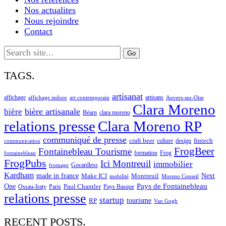
Nos actualites
Nous rejoindre
Contact
Search
for:
TAGS.
artisanat
affichage
artisans
affichage indoor
art contemporain
Auvers-sur-Oise
Clara Moreno
bière artisanale
bière
Béarn
clara moreno
Clara Moreno RP
relations presse
communiqué de presse
craft beer
fintech
culture
design
communication
FrogBeer
Fontainebleau Tourisme
formation
Frog
fontainebleau
FrogPubs
Ici Montreuil
immobilier
Gocardless
fromage
Kardham
made in france
Next
Make ICI
Montreuil
Moreno Conseil
mobilité
One
Pays de Fontainebleau
Paul Chantler
Ossau-Iraty
Paris
Pays Basque
relations presse
startup
RP
tourisme
Van Gogh
RECENT POSTS.