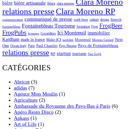
Clara Moreno
bière artisanale
bière
Béarn
clara moreno
Clara Moreno RP
relations presse
communiqué de presse
craft beer
fintech
culture
design
communication
FrogBeer
Fontainebleau Tourisme
formation
Frog
fontainebleau
FrogPubs
Ici Montreuil
immobilier
Gocardless
fromage
Kardham
made in france
Next
Make ICI
Montreuil
Moreno Conseil
mobilité
One
Pays de Fontainebleau
Paul Chantler
Ossau-Iraty
Paris
Pays Basque
relations presse
startup
RP
tourisme
Van Gogh
CATÉGORIES
Abricot
(3)
adidas
(7)
Agence Mon Moulin
(1)
Agriculture
(2)
Ambassade du Royaume des Pays-Bas à Paris
(6)
Apéro Resto Disco
(2)
Apkass
(1)
Art of Life
(1)