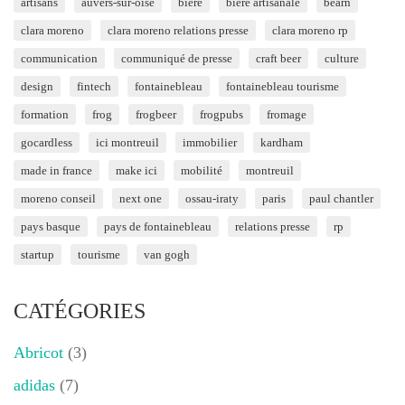
artisans
auvers-sur-oise
bière
bière artisanale
béarn
clara moreno
clara moreno relations presse
clara moreno rp
communication
communiqué de presse
craft beer
culture
design
fintech
fontainebleau
fontainebleau tourisme
formation
frog
frogbeer
frogpubs
fromage
gocardless
ici montreuil
immobilier
kardham
made in france
make ici
mobilité
montreuil
moreno conseil
next one
ossau-iraty
paris
paul chantler
pays basque
pays de fontainebleau
relations presse
rp
startup
tourisme
van gogh
CATÉGORIES
Abricot
(3)
adidas
(7)