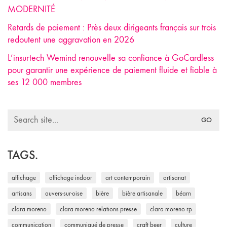
MODERNITÉ
Retards de paiement : Près deux dirigeants français sur trois
redoutent une aggravation en 2026
L’insurtech Wemind renouvelle sa confiance à GoCardless
pour garantir une expérience de paiement fluide et fiable à
ses 12 000 membres
Search
for:
TAGS.
affichage
affichage indoor
art contemporain
artisanat
artisans
auvers-sur-oise
bière
bière artisanale
béarn
clara moreno
clara moreno relations presse
clara moreno rp
communication
communiqué de presse
craft beer
culture