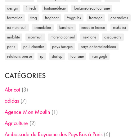
design
fintech
fontainebleau
fontainebleau tourisme
formation
frog
frogbeer
frogpubs
fromage
gocardless
ici montreuil
immobilier
kardham
made in france
make ici
mobilité
montreuil
moreno conseil
next one
ossau-iraty
paris
paul chantler
pays basque
pays de fontainebleau
relations presse
rp
startup
tourisme
van gogh
CATÉGORIES
Abricot
(3)
adidas
(7)
Agence Mon Moulin
(1)
Agriculture
(2)
Ambassade du Royaume des Pays-Bas à Paris
(6)