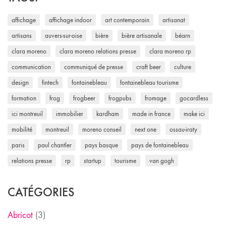
affichage
affichage indoor
art contemporain
artisanat
artisans
auvers-sur-oise
bière
bière artisanale
béarn
clara moreno
clara moreno relations presse
clara moreno rp
communication
communiqué de presse
craft beer
culture
design
fintech
fontainebleau
fontainebleau tourisme
formation
frog
frogbeer
frogpubs
fromage
gocardless
ici montreuil
immobilier
kardham
made in france
make ici
mobilité
montreuil
moreno conseil
next one
ossau-iraty
paris
paul chantler
pays basque
pays de fontainebleau
relations presse
rp
startup
tourisme
van gogh
CATÉGORIES
Abricot
(3)