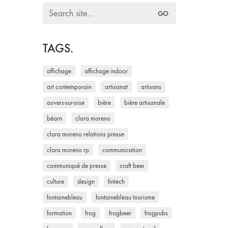
Search
for:
TAGS.
affichage
affichage indoor
art contemporain
artisanat
artisans
auvers-sur-oise
bière
bière artisanale
béarn
clara moreno
clara moreno relations presse
clara moreno rp
communication
communiqué de presse
craft beer
culture
design
fintech
fontainebleau
fontainebleau tourisme
formation
frog
frogbeer
frogpubs