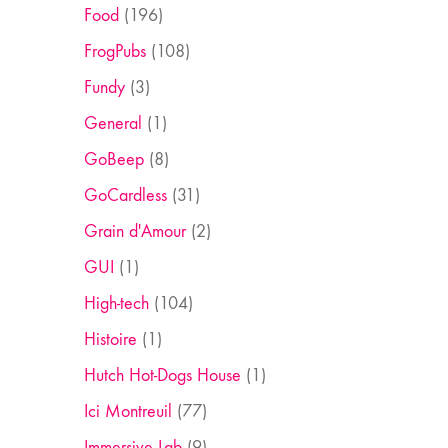
Food
(196)
FrogPubs
(108)
Fundy
(3)
General
(1)
GoBeep
(8)
GoCardless
(31)
Grain d'Amour
(2)
GUI
(1)
High-tech
(104)
Histoire
(1)
Hutch Hot-Dogs House
(1)
Ici Montreuil
(77)
Immersive Lab
(9)