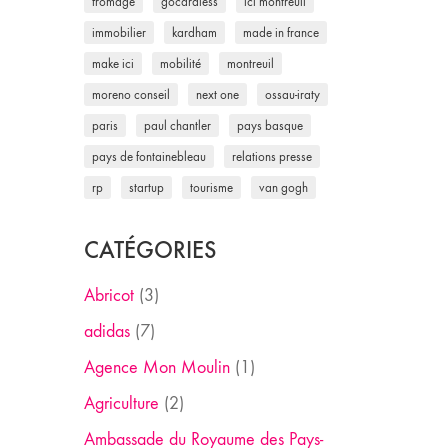
fromage
gocardless
ici montreuil
immobilier
kardham
made in france
make ici
mobilité
montreuil
moreno conseil
next one
ossau-iraty
paris
paul chantler
pays basque
pays de fontainebleau
relations presse
rp
startup
tourisme
van gogh
CATÉGORIES
Abricot
(3)
adidas
(7)
Agence Mon Moulin
(1)
Agriculture
(2)
Ambassade du Royaume des Pays-