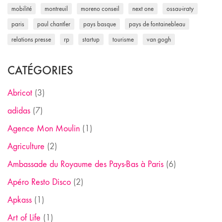
mobilité
montreuil
moreno conseil
next one
ossau-iraty
paris
paul chantler
pays basque
pays de fontainebleau
relations presse
rp
startup
tourisme
van gogh
CATÉGORIES
Abricot
(3)
adidas
(7)
Agence Mon Moulin
(1)
Agriculture
(2)
Ambassade du Royaume des Pays-Bas à Paris
(6)
Apéro Resto Disco
(2)
Apkass
(1)
Art of Life
(1)