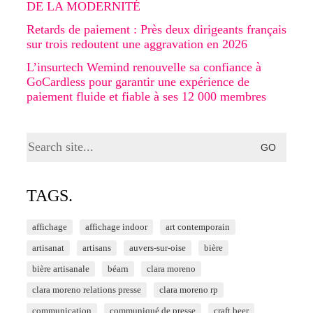
DE LA MODERNITÉ
Retards de paiement : Près deux dirigeants français
sur trois redoutent une aggravation en 2026
L’insurtech Wemind renouvelle sa confiance à
GoCardless pour garantir une expérience de
paiement fluide et fiable à ses 12 000 membres
Search
for:
TAGS.
affichage
affichage indoor
art contemporain
artisanat
artisans
auvers-sur-oise
bière
bière artisanale
béarn
clara moreno
clara moreno relations presse
clara moreno rp
communication
communiqué de presse
craft beer