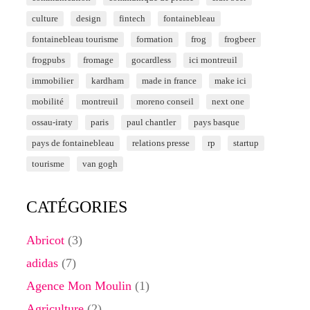
culture
design
fintech
fontainebleau
fontainebleau tourisme
formation
frog
frogbeer
frogpubs
fromage
gocardless
ici montreuil
immobilier
kardham
made in france
make ici
mobilité
montreuil
moreno conseil
next one
ossau-iraty
paris
paul chantler
pays basque
pays de fontainebleau
relations presse
rp
startup
tourisme
van gogh
CATÉGORIES
Abricot
(3)
adidas
(7)
Agence Mon Moulin
(1)
Agriculture
(2)