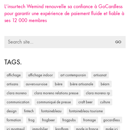
L’insurtech Wemind renouvelle sa confiance à GoCardless
pour garantir une expérience de paiement fluide et fiable à
ses 12 000 membres
Search
for:
TAGS.
affichage
affichage indoor
art contemporain
artisanat
artisans
auvers-sur-oise
bière
bière artisanale
béarn
clara moreno
clara moreno relations presse
clara moreno rp
communication
communiqué de presse
craft beer
culture
design
fintech
fontainebleau
fontainebleau tourisme
formation
frog
frogbeer
frogpubs
fromage
gocardless
ici montreuil
immobilier
kardham
made in france
make ici