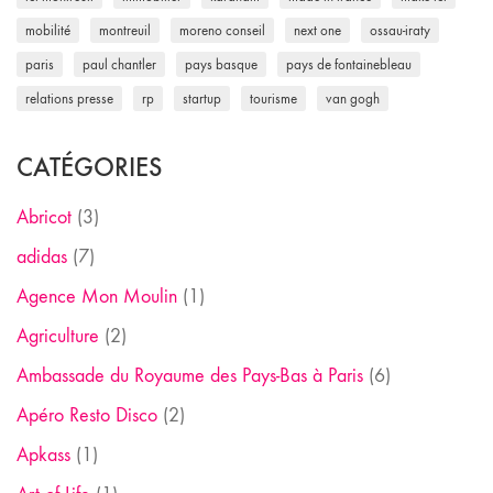
mobilité
montreuil
moreno conseil
next one
ossau-iraty
paris
paul chantler
pays basque
pays de fontainebleau
relations presse
rp
startup
tourisme
van gogh
CATÉGORIES
Abricot
(3)
adidas
(7)
Agence Mon Moulin
(1)
Agriculture
(2)
Ambassade du Royaume des Pays-Bas à Paris
(6)
Apéro Resto Disco
(2)
Apkass
(1)