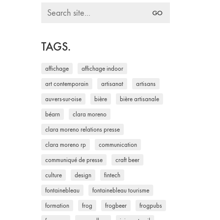
Search
for:
TAGS.
affichage
affichage indoor
art contemporain
artisanat
artisans
auvers-sur-oise
bière
bière artisanale
béarn
clara moreno
clara moreno relations presse
clara moreno rp
communication
communiqué de presse
craft beer
culture
design
fintech
fontainebleau
fontainebleau tourisme
formation
frog
frogbeer
frogpubs