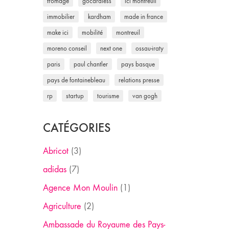
fromage
gocardless
ici montreuil
immobilier
kardham
made in france
make ici
mobilité
montreuil
moreno conseil
next one
ossau-iraty
paris
paul chantler
pays basque
pays de fontainebleau
relations presse
rp
startup
tourisme
van gogh
CATÉGORIES
Abricot
(3)
adidas
(7)
Agence Mon Moulin
(1)
Agriculture
(2)
Ambassade du Royaume des Pays-