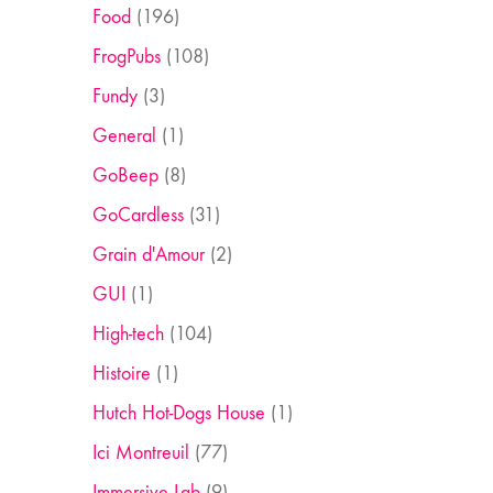
Food
(196)
FrogPubs
(108)
Fundy
(3)
General
(1)
GoBeep
(8)
GoCardless
(31)
Grain d'Amour
(2)
GUI
(1)
High-tech
(104)
Histoire
(1)
Hutch Hot-Dogs House
(1)
Ici Montreuil
(77)
Immersive Lab
(9)