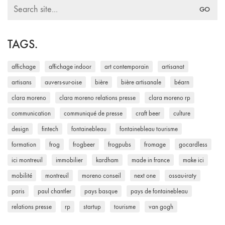
Search
for:
TAGS.
affichage
affichage indoor
art contemporain
artisanat
artisans
auvers-sur-oise
bière
bière artisanale
béarn
clara moreno
clara moreno relations presse
clara moreno rp
communication
communiqué de presse
craft beer
culture
design
fintech
fontainebleau
fontainebleau tourisme
formation
frog
frogbeer
frogpubs
fromage
gocardless
ici montreuil
immobilier
kardham
made in france
make ici
mobilité
montreuil
moreno conseil
next one
ossau-iraty
paris
paul chantler
pays basque
pays de fontainebleau
relations presse
rp
startup
tourisme
van gogh