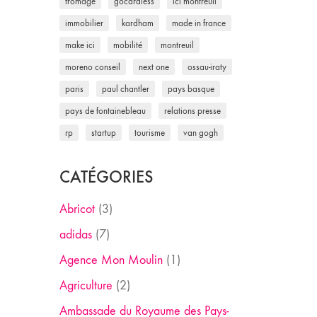
fromage
gocardless
ici montreuil
immobilier
kardham
made in france
make ici
mobilité
montreuil
moreno conseil
next one
ossau-iraty
paris
paul chantler
pays basque
pays de fontainebleau
relations presse
rp
startup
tourisme
van gogh
CATÉGORIES
Abricot
(3)
adidas
(7)
Agence Mon Moulin
(1)
Agriculture
(2)
Ambassade du Royaume des Pays-