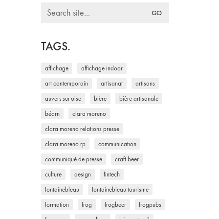
Search
for:
TAGS.
affichage
affichage indoor
art contemporain
artisanat
artisans
auvers-sur-oise
bière
bière artisanale
béarn
clara moreno
clara moreno relations presse
clara moreno rp
communication
communiqué de presse
craft beer
culture
design
fintech
fontainebleau
fontainebleau tourisme
formation
frog
frogbeer
frogpubs