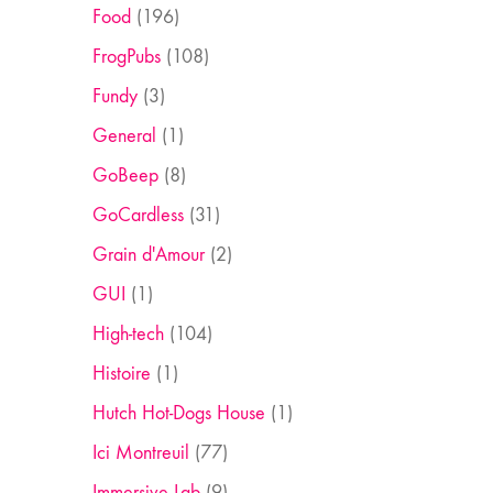
Food
(196)
FrogPubs
(108)
Fundy
(3)
General
(1)
GoBeep
(8)
GoCardless
(31)
Grain d'Amour
(2)
GUI
(1)
High-tech
(104)
Histoire
(1)
Hutch Hot-Dogs House
(1)
Ici Montreuil
(77)
Immersive Lab
(9)