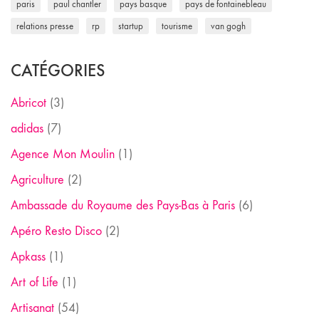
paris
paul chantler
pays basque
pays de fontainebleau
relations presse
rp
startup
tourisme
van gogh
CATÉGORIES
Abricot
(3)
adidas
(7)
Agence Mon Moulin
(1)
Agriculture
(2)
Ambassade du Royaume des Pays-Bas à Paris
(6)
Apéro Resto Disco
(2)
Apkass
(1)
Art of Life
(1)
Artisanat
(54)