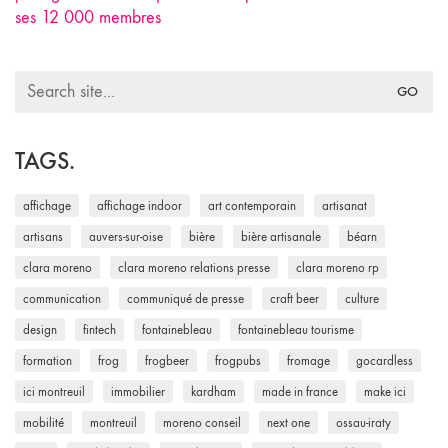
ses 12 000 membres
Search
for:
TAGS.
affichage
affichage indoor
art contemporain
artisanat
artisans
auvers-sur-oise
bière
bière artisanale
béarn
clara moreno
clara moreno relations presse
clara moreno rp
communication
communiqué de presse
craft beer
culture
design
fintech
fontainebleau
fontainebleau tourisme
formation
frog
frogbeer
frogpubs
fromage
gocardless
ici montreuil
immobilier
kardham
made in france
make ici
mobilité
montreuil
moreno conseil
next one
ossau-iraty