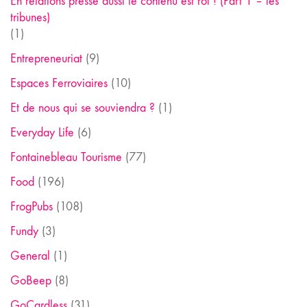
En relations presse aussi le contenu est roi ! (Part 1 – les
tribunes)
(1)
Entrepreneuriat
(9)
Espaces Ferroviaires
(10)
Et de nous qui se souviendra ?
(1)
Everyday Life
(6)
Fontainebleau Tourisme
(77)
Food
(196)
FrogPubs
(108)
Fundy
(3)
General
(1)
GoBeep
(8)
GoCardless
(31)