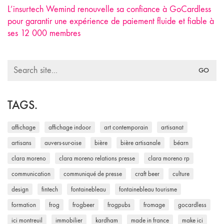
L’insurtech Wemind renouvelle sa confiance à GoCardless
pour garantir une expérience de paiement fluide et fiable à
ses 12 000 membres
Search
for:
TAGS.
affichage
affichage indoor
art contemporain
artisanat
artisans
auvers-sur-oise
bière
bière artisanale
béarn
clara moreno
clara moreno relations presse
clara moreno rp
communication
communiqué de presse
craft beer
culture
design
fintech
fontainebleau
fontainebleau tourisme
formation
frog
frogbeer
frogpubs
fromage
gocardless
ici montreuil
immobilier
kardham
made in france
make ici