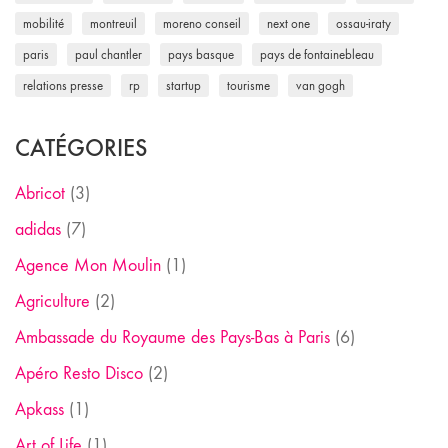
mobilité
montreuil
moreno conseil
next one
ossau-iraty
paris
paul chantler
pays basque
pays de fontainebleau
relations presse
rp
startup
tourisme
van gogh
CATÉGORIES
Abricot
(3)
adidas
(7)
Agence Mon Moulin
(1)
Agriculture
(2)
Ambassade du Royaume des Pays-Bas à Paris
(6)
Apéro Resto Disco
(2)
Apkass
(1)
Art of Life
(1)