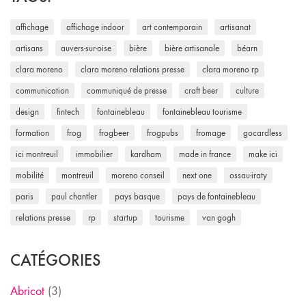
affichage
affichage indoor
art contemporain
artisanat
artisans
auvers-sur-oise
bière
bière artisanale
béarn
clara moreno
clara moreno relations presse
clara moreno rp
communication
communiqué de presse
craft beer
culture
design
fintech
fontainebleau
fontainebleau tourisme
formation
frog
frogbeer
frogpubs
fromage
gocardless
ici montreuil
immobilier
kardham
made in france
make ici
mobilité
montreuil
moreno conseil
next one
ossau-iraty
paris
paul chantler
pays basque
pays de fontainebleau
relations presse
rp
startup
tourisme
van gogh
CATÉGORIES
Abricot
(3)