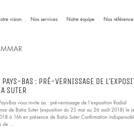
otre vision
Nos services
Notre équipe
Nos référence
RAMMAR
! PAYS-BAS : PRÉ-VERNISSAGE DE L’EXPOSI
IA SUTER
ays-Bas vous invite au : pré-vernissage de l’exposition Radial
ar de Batia Suter (exposition du 25 mai au 26 août 2018) le j
018 à 16h en présence de Batia Suter Confirmation indispensab
s de :…