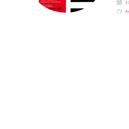
23
Am