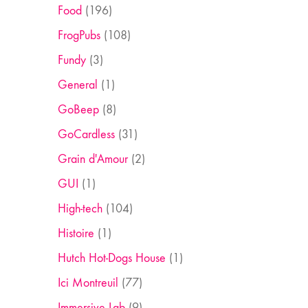
Food
(196)
FrogPubs
(108)
Fundy
(3)
General
(1)
GoBeep
(8)
GoCardless
(31)
Grain d'Amour
(2)
GUI
(1)
High-tech
(104)
Histoire
(1)
Hutch Hot-Dogs House
(1)
Ici Montreuil
(77)
Immersive Lab
(9)