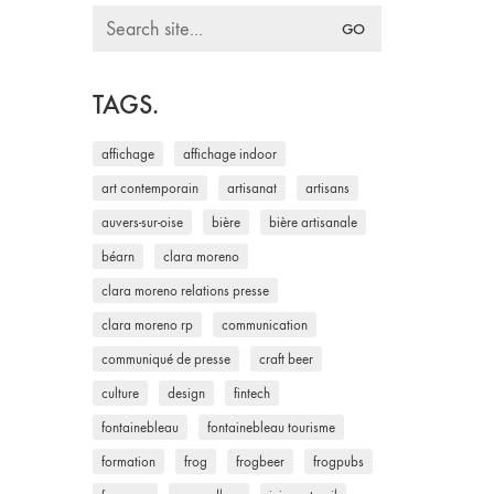
Search
for:
TAGS.
affichage
affichage indoor
art contemporain
artisanat
artisans
auvers-sur-oise
bière
bière artisanale
béarn
clara moreno
clara moreno relations presse
clara moreno rp
communication
communiqué de presse
craft beer
culture
design
fintech
fontainebleau
fontainebleau tourisme
formation
frog
frogbeer
frogpubs