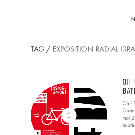
N
TAG /
EXPOSITION RADIAL G
OH 
BAT
Oh ! P
Gramm
mai 2
auprè