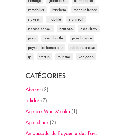
fromage
gocardless
ici montreuil
immobilier
kardham
made in france
make ici
mobilité
montreuil
moreno conseil
next one
ossau-iraty
paris
paul chantler
pays basque
pays de fontainebleau
relations presse
rp
startup
tourisme
van gogh
CATÉGORIES
Abricot
(3)
adidas
(7)
Agence Mon Moulin
(1)
Agriculture
(2)
Ambassade du Royaume des Pays-