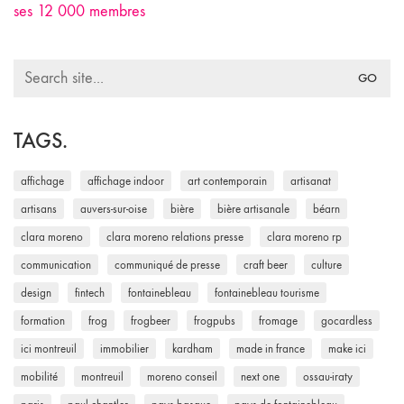
ses 12 000 membres
Search
for:
TAGS.
affichage
affichage indoor
art contemporain
artisanat
artisans
auvers-sur-oise
bière
bière artisanale
béarn
clara moreno
clara moreno relations presse
clara moreno rp
communication
communiqué de presse
craft beer
culture
design
fintech
fontainebleau
fontainebleau tourisme
formation
frog
frogbeer
frogpubs
fromage
gocardless
ici montreuil
immobilier
kardham
made in france
make ici
mobilité
montreuil
moreno conseil
next one
ossau-iraty