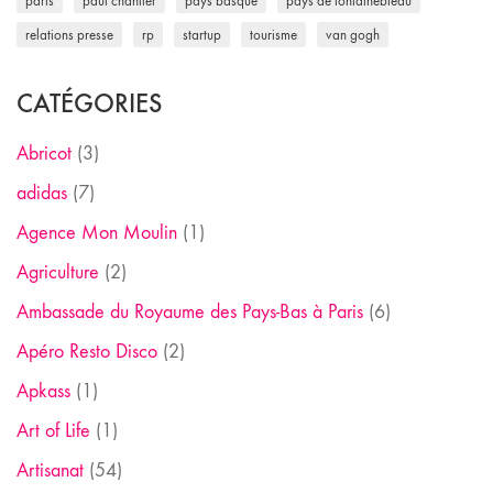
paris
paul chantler
pays basque
pays de fontainebleau
relations presse
rp
startup
tourisme
van gogh
CATÉGORIES
Abricot
(3)
adidas
(7)
Agence Mon Moulin
(1)
Agriculture
(2)
Ambassade du Royaume des Pays-Bas à Paris
(6)
Apéro Resto Disco
(2)
Apkass
(1)
Art of Life
(1)
Artisanat
(54)