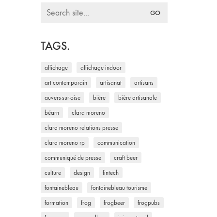
Search
for:
TAGS.
affichage
affichage indoor
art contemporain
artisanat
artisans
auvers-sur-oise
bière
bière artisanale
béarn
clara moreno
clara moreno relations presse
clara moreno rp
communication
communiqué de presse
craft beer
culture
design
fintech
fontainebleau
fontainebleau tourisme
formation
frog
frogbeer
frogpubs