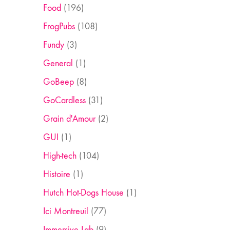
Food
(196)
FrogPubs
(108)
Fundy
(3)
General
(1)
GoBeep
(8)
GoCardless
(31)
Grain d'Amour
(2)
GUI
(1)
High-tech
(104)
Histoire
(1)
Hutch Hot-Dogs House
(1)
Ici Montreuil
(77)
Immersive Lab
(9)