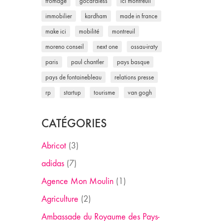
fromage
gocardless
ici montreuil
immobilier
kardham
made in france
make ici
mobilité
montreuil
moreno conseil
next one
ossau-iraty
paris
paul chantler
pays basque
pays de fontainebleau
relations presse
rp
startup
tourisme
van gogh
CATÉGORIES
Abricot
(3)
adidas
(7)
Agence Mon Moulin
(1)
Agriculture
(2)
Ambassade du Royaume des Pays-