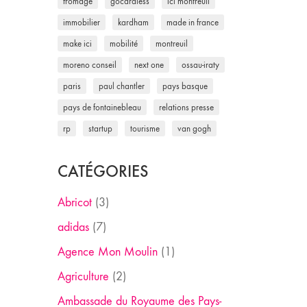
fromage
gocardless
ici montreuil
immobilier
kardham
made in france
make ici
mobilité
montreuil
moreno conseil
next one
ossau-iraty
paris
paul chantler
pays basque
pays de fontainebleau
relations presse
rp
startup
tourisme
van gogh
CATÉGORIES
Abricot
(3)
adidas
(7)
Agence Mon Moulin
(1)
Agriculture
(2)
Ambassade du Royaume des Pays-