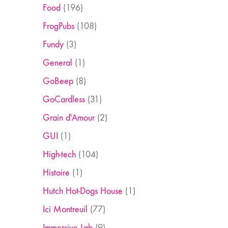
Food
(196)
FrogPubs
(108)
Fundy
(3)
General
(1)
GoBeep
(8)
GoCardless
(31)
Grain d'Amour
(2)
GUI
(1)
High-tech
(104)
Histoire
(1)
Hutch Hot-Dogs House
(1)
Ici Montreuil
(77)
Immersive Lab
(9)