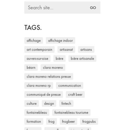
Search
for:
TAGS.
affichage
affichage indoor
art contemporain
artisanat
artisans
auvers-sur-oise
bière
bière artisanale
béarn
clara moreno
clara moreno relations presse
clara moreno rp
communication
communiqué de presse
craft beer
culture
design
fintech
fontainebleau
fontainebleau tourisme
formation
frog
frogbeer
frogpubs