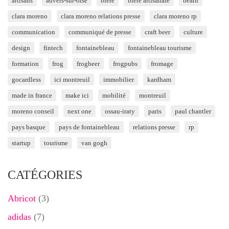
artisans
auvers-sur-oise
bière
bière artisanale
béarn
clara moreno
clara moreno relations presse
clara moreno rp
communication
communiqué de presse
craft beer
culture
design
fintech
fontainebleau
fontainebleau tourisme
formation
frog
frogbeer
frogpubs
fromage
gocardless
ici montreuil
immobilier
kardham
made in france
make ici
mobilité
montreuil
moreno conseil
next one
ossau-iraty
paris
paul chantler
pays basque
pays de fontainebleau
relations presse
rp
startup
tourisme
van gogh
CATÉGORIES
Abricot
(3)
adidas
(7)